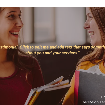
estimonial. Click to edit me and add text that says somet
about you and your services.”
Da
VP Melan Te