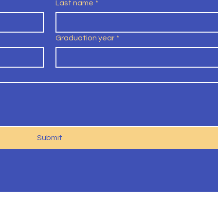
Last name
*
Graduation year
*
Submit