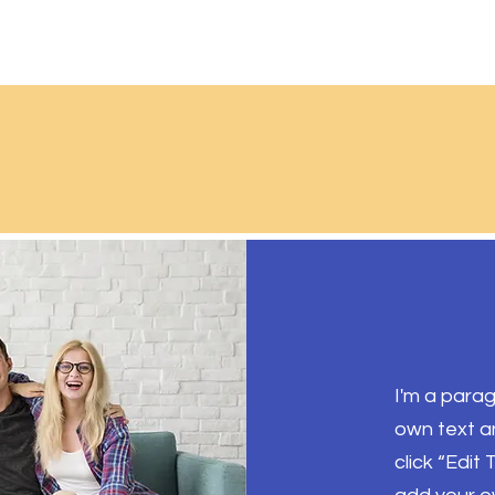
I'm a parag
own text an
click “Edit