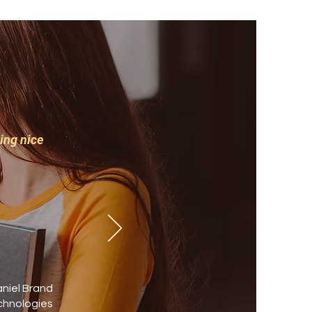
hing nice
niel Brand
chnologies