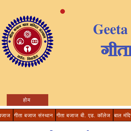
Geeta
​गीत
होम
 बजाज
गीता बजाज संस्थान
गीता बजाज बी. एड. कॉलेज
बाल मंदि