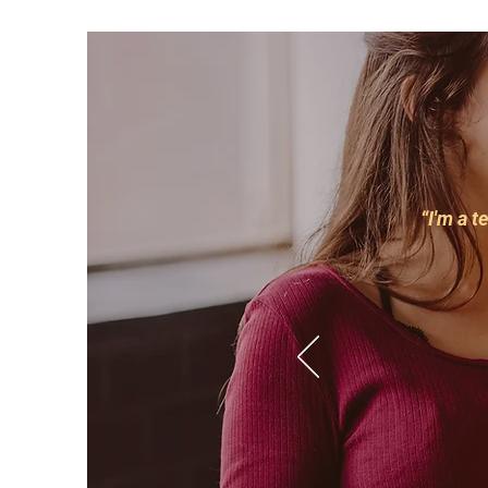
“I'm a t