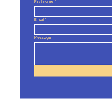
First name
*
Email
*
Message