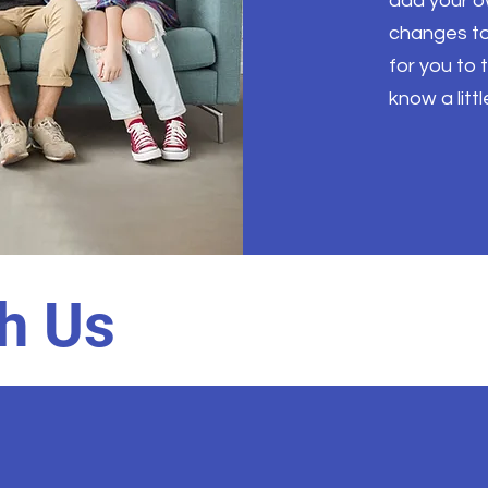
add your 
changes to 
for you to 
know a litt
h Us