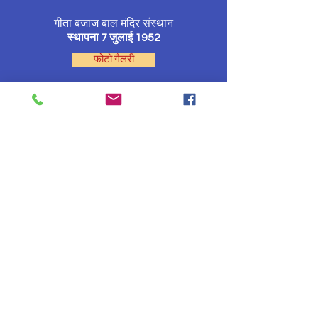
गीता बजाज बाल मंदिर संस्थान
स्थापना 7 जुलाई 1952
फोटो गैलरी
होम
संस्थान पत्रिका
प्रेरणा स्त्रोत
ऐतिहासिक समारोह
पदाधिकारी
ऑडिटोरियम
© 2026 by
Geeta Bajaj Bal Mandir Sansthan
.