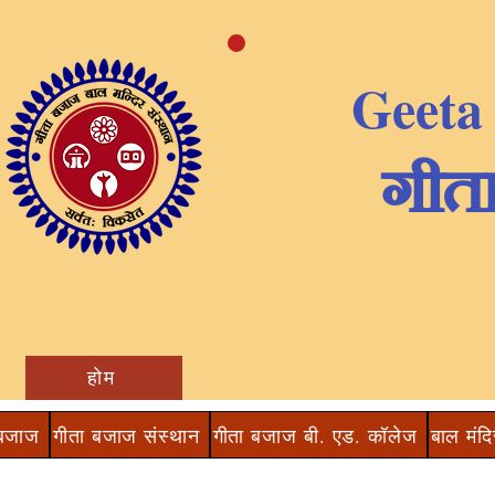
Geeta
​गीत
होम
 बजाज
गीता बजाज संस्थान
गीता बजाज बी. एड. कॉलेज
बाल मंदि