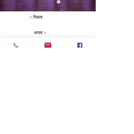
< पिछला
अगला >
गीता बजाज बाल मंदिर संस्थान
स्थापना 7 जुलाई 1952